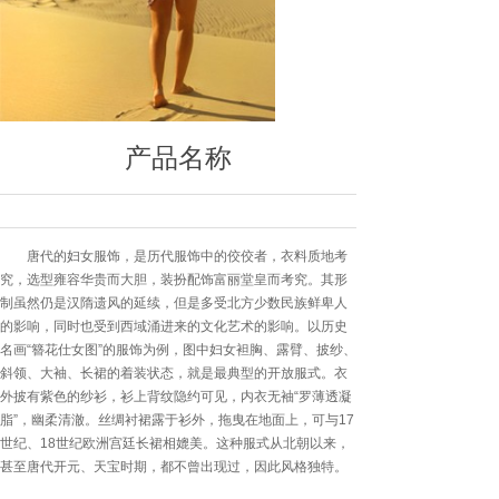
产品名称
唐代的妇女服饰，是历代服饰中的佼佼者，衣料质地考
究，选型雍容华贵而大胆，装扮配饰富丽堂皇而考究。其形
制虽然仍是汉隋遗风的延续，但是多受北方少数民族鲜卑人
的影响，同时也受到西域涌进来的文化艺术的影响。以历史
名画“簪花仕女图”的服饰为例，图中妇女袒胸、露臂、披纱、
斜领、大袖、长裙的着装状态，就是最典型的开放服式。衣
外披有紫色的纱衫，衫上背纹隐约可见，内衣无袖“罗薄透凝
脂”，幽柔清澈。丝绸衬裙露于衫外，拖曳在地面上，可与17
世纪、18世纪欧洲宫廷长裙相媲美。这种服式从北朝以来，
甚至唐代开元、天宝时期，都不曾出现过，因此风格独特。