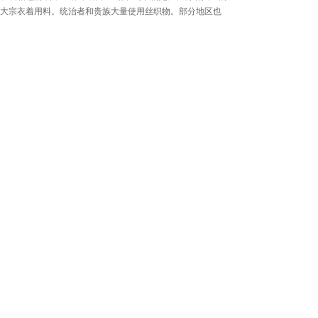
大宗衣着用料。统治者和贵族大量使用丝织物。部分地区也
用毛、羽和木棉纤维纺织织物。汉代，丝、麻纤维的纺绩、
织造和印染工艺技术已很发达，染织品有纱、绡、绢、锦、
布、帛等，服装用料大大丰富。出土的西汉素纱禅衣仅重49
克，可见当时已能用桑蚕丝制成轻薄透明的长衣。隋唐两
代，统治者还对服装做出严格的等级规定，使服装成为权力
的一种标志。闹米日常衣料广泛使用中国古代汉服(7张)麻
布，裙料一般采用丝绸。随着中外交往增加，服式也互有影
响，如团花的服饰是受波斯的影响;僧人则穿着印度式服装“袈
裟”。现今日本的和服仍保留着中国唐代的服装风格。唐宋到
明代服式多是宽衣大袖，外衣多为长袍。清代盛行马褂、旗
袍等满族服式，体力劳动者则穿短袄长裤。近代，由于纺织
工业的发展，可供制做服装的织物品种和数量增加，促进了
服装生产。辛亥革命后，特别是五四运动后吸收西方服式特
点的中山服、学生服等开始出现。 汉服-玄端1950年以后，
中山服几乎已成为全国普遍流行的服装，袍褂几近消失。随
着大量优质面料的出现，服装款式也有发展。现代服装设计
已成为工艺美术的一个分支，而服装生产已经实现工业化大
批量生产。